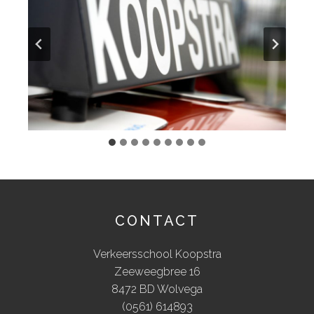
CONTACT
Verkeersschool Koopstra
Zeeweegbree 16
8472 BD Wolvega
(0561) 614893