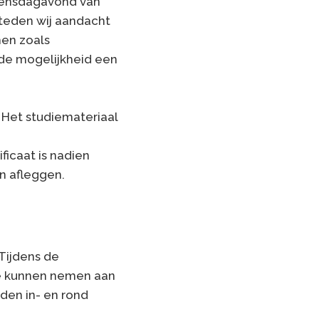
woensdagavond van
steden wij aandacht
men zoals
e de mogelijkheid een
 Het studiemateriaal
ficaat is nadien
en afleggen.
 Tijdens de
 te kunnen nemen aan
den in- en rond