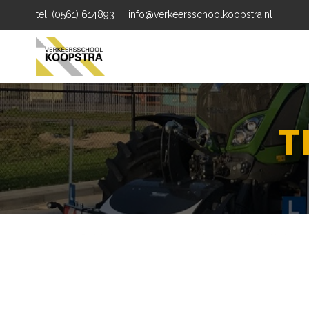
tel: (0561) 614893
info@verkeersschoolkoopstra.nl
T