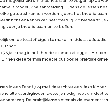
s de mogelijkheid om theorielessen te volgen op de 
lname is mogelijk na aanmelding. Tijdens de lessen be
welke getoetst kunnen worden tijdens het theorie exa
ersinzicht en kennis van het voertuig. Zo bieden wij j
ng voor je theorie examen te treffen.
elijk om de lesstof eigen te maken middels zelfstudie.
 rijschool.
 15,5 jaar mag je het theorie examen afleggen. Het certi
g. Binnen deze termijn moet je dus ook je praktijkexam
essen in een Fendt 724 met daarachter een Jako Kipper.
 we je alle vaardigheden welke je nodig hebt om deel
enbare weg. De praktijklessen evenals de examens vin