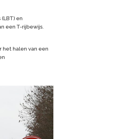
 (LBT) en
n een T-rijbewijs.
or het halen van een
en