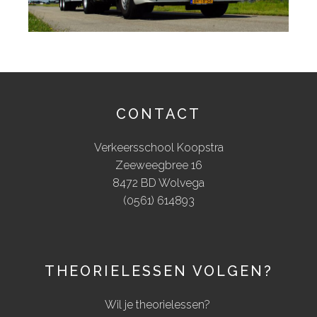
CONTACT
Verkeersschool Koopstra
Zeeweegbree 16
8472 BD Wolvega
(0561) 614893
THEORIELESSEN VOLGEN?
Wil je theorielessen?