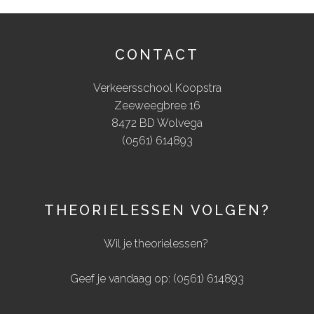
CONTACT
Verkeersschool Koopstra
Zeeweegbree 16
8472 BD Wolvega
(0561) 614893
THEORIELESSEN VOLGEN?
Wil je theorielessen?
Geef je vandaag op: (0561) 614893